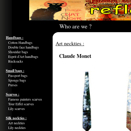
Who are we ?
Handbags :
Art neckties :
Cotton Handbags
Double face handbags
Shoulder bags
Claude Monet
Esprit d’Art handbags
Rucksacks
Small bags :
Passport bags
Sponge bags
Purses
Scarves :
Famous painters scarves
Tour Eiffel scarves
Lily scarves
Silk neckties :
Art neckties
Lily neckties