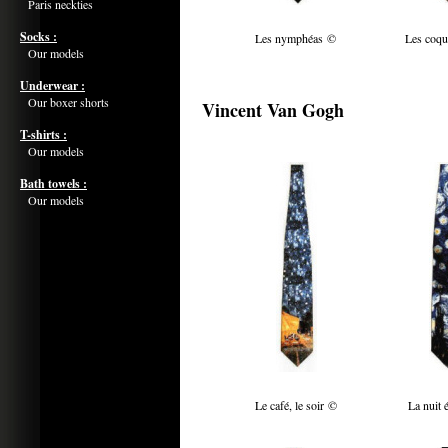
Paris neckties
Socks :
Les nymphéas ©
Les coqu
Our models
Underwear :
Our boxer shorts
Vincent Van Gogh
T-shirts :
Our models
Bath towels :
Our models
Le café, le soir ©
La nuit 