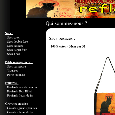
Qui sommes-nous ?
Sacs :
Sacs besaces :
Sacs coton
Sacs double-face
Sacs besaces
100% coton - 32cm par 32
Sacs Esprit d’art
Sacs à dos
Petite maroquinerie :
Sacs passeports
Trousses
Porte-monnaie
Foulards :
Foulards grands peintres
Foulards Tour Eiffel
Foulards fleurs de lys
Cravates en soie :
Cravates grands peintres
Cravates fleurs de lys